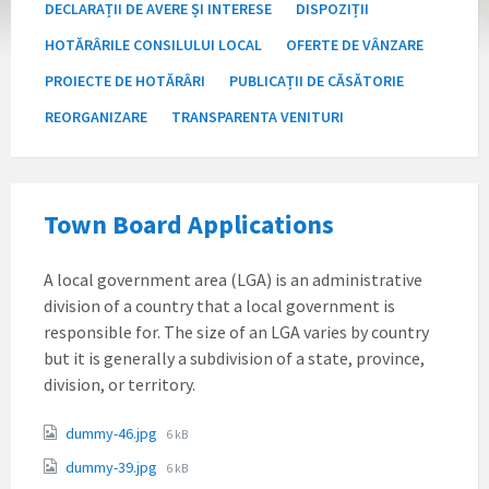
DECLARAȚII DE AVERE ȘI INTERESE
DISPOZIȚII
HOTĂRÂRILE CONSILULUI LOCAL
OFERTE DE VÂNZARE
PROIECTE DE HOTĂRÂRI
PUBLICAȚII DE CĂSĂTORIE
REORGANIZARE
TRANSPARENTA VENITURI
Town Board Applications
A local government area (LGA) is an administrative
division of a country that a local government is
responsible for. The size of an LGA varies by country
but it is generally a subdivision of a state, province,
division, or territory.
Attachments
File
dummy-46.jpg
6 kB
size:
File
dummy-39.jpg
6 kB
size: