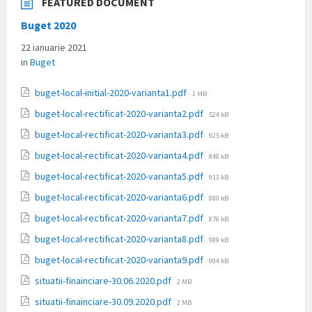
FEATURED DOCUMENT
Buget 2020
22 ianuarie 2021
in
Buget
File
buget-local-initial-2020-varianta1.pdf
1 MB
size:
File
buget-local-rectificat-2020-varianta2.pdf
524 kB
size:
File
buget-local-rectificat-2020-varianta3.pdf
925 kB
size:
File
buget-local-rectificat-2020-varianta4.pdf
848 kB
size:
File
buget-local-rectificat-2020-varianta5.pdf
913 kB
size:
File
buget-local-rectificat-2020-varianta6.pdf
880 kB
size:
File
buget-local-rectificat-2020-varianta7.pdf
876 kB
size:
File
buget-local-rectificat-2020-varianta8.pdf
989 kB
size:
File
buget-local-rectificat-2020-varianta9.pdf
904 kB
size:
File
situatii-finainciare-30.06.2020.pdf
2 MB
size:
File
situatii-finainciare-30.09.2020.pdf
2 MB