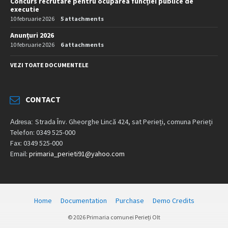
Concurs recrutare pentru ocuparea funcției publice de
executie
10 februarie 2026
5 attachments
Anunțuri 2026
10 februarie 2026
6 attachments
VEZI TOATE DOCUMENTELE
CONTACT
Strada Înv. Gheorghe Lincă 424, sat Perieți, comuna Perieți
Adresa:
Telefon: 0349 525-000
Fax: 0349 525-000
Email:
primaria_perieti91@yahoo.com
Home
Documentation
Purchase
Demo Credits
© 2026 Primaria comunei Perieți Olt