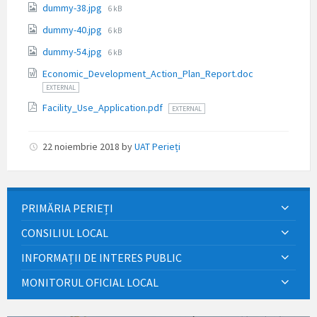
File
dummy-38.jpg
6 kB
size:
File
dummy-40.jpg
6 kB
size:
File
dummy-54.jpg
6 kB
size:
Economic_Development_Action_Plan_Report.doc
EXTERNAL
Facility_Use_Application.pdf
EXTERNAL
22 noiembrie 2018
by
UAT Perieți
PRIMĂRIA PERIEȚI
CONSILIUL LOCAL
INFORMAȚII DE INTERES PUBLIC
MONITORUL OFICIAL LOCAL