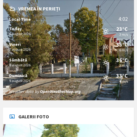
VREMEA ÎN PERIEȚI
4:02
Local Time
23°C
Today
6 august 2026
3 m/s
35°C
Vineri
7 august 2026
6 m/s
36°C
Sâmbătă
8 august 2026
2 m/s
33°C
Duminică
9 august 2026
4 m/s
Weather data by
OpenWeatherMap.org
GALERII FOTO