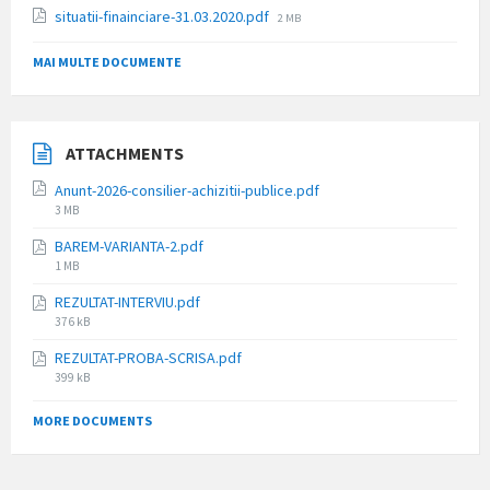
size:
File
situatii-finainciare-31.03.2020.pdf
2 MB
size:
MAI MULTE DOCUMENTE
ATTACHMENTS
Anunt-2026-consilier-achizitii-publice.pdf
File
3 MB
size:
BAREM-VARIANTA-2.pdf
File
1 MB
size:
REZULTAT-INTERVIU.pdf
File
376 kB
size:
REZULTAT-PROBA-SCRISA.pdf
File
399 kB
size:
MORE DOCUMENTS