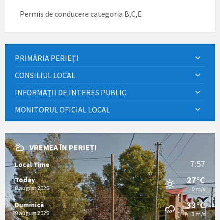
Permis de conducere categoria B,C,E
PRIMĂRIA PERIEȚI
CONSILIUL LOCAL
INFORMAȚII DE INTERES PUBLIC
MONITORUL OFICIAL LOCAL
VREMEA ÎN PERIEȚI
7:57
Local Time
27°C
Today
8 august 2026
0 m/s
33°C
Duminică
9 august 2026
3 m/s