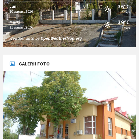
36°C
Luni
10 august 2026
2 m/s
39°C
Marți
11 august 2026
1 m/s
Weather data by
OpenWeatherMap.org
GALERII FOTO